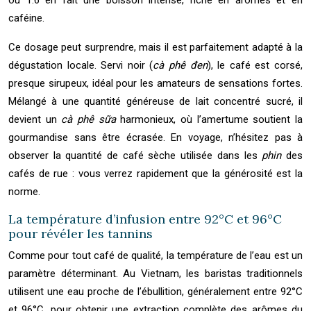
ou 1:6 en fait une boisson intense, riche en arômes et en
caféine.
Ce dosage peut surprendre, mais il est parfaitement adapté à la
dégustation locale. Servi noir (
cà phê đen
), le café est corsé,
presque sirupeux, idéal pour les amateurs de sensations fortes.
Mélangé à une quantité généreuse de lait concentré sucré, il
devient un
cà phê sữa
harmonieux, où l’amertume soutient la
gourmandise sans être écrasée. En voyage, n’hésitez pas à
observer la quantité de café sèche utilisée dans les
phin
des
cafés de rue : vous verrez rapidement que la générosité est la
norme.
La température d’infusion entre 92°C et 96°C
pour révéler les tannins
Comme pour tout café de qualité, la température de l’eau est un
paramètre déterminant. Au Vietnam, les baristas traditionnels
utilisent une eau proche de l’ébullition, généralement entre 92°C
et 96°C, pour obtenir une extraction complète des arômes du