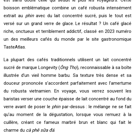
est sans doute celle qui séduit le plus les voyageurs. Cette
boisson emblématique combine un café robusta intensément
extrait au
phin
avec du lait concentré sucré, puis le tout est
versé sur un grand verre de glace. Le résultat ? Un café glacé
riche, onctueux et terriblement addictif, classé en 2023 numéro
un des meilleurs cafés du monde par le site gastronomique
TasteAtlas.
La plupart des cafés traditionnels utilisent un lait concentré
sucré de marque Longevity (
Ông Thọ
), reconnaissable à sa boîte
illustrée d’un vieil homme barbu. Sa texture très dense et sa
douceur prononcée s’accordent parfaitement avec l’amertume
du robusta vietnamien. En voyage, vous verrez souvent les
baristas verser une couche épaisse de lait concentré au fond du
verre avant de poser le
phin
par-dessus : le mélange ne se fait
qu’au moment de la dégustation, lorsque vous remuez à la
cuillère, créant ce fameux marbré brun et blanc qui fait le
charme du
cà phê sữa đá
.