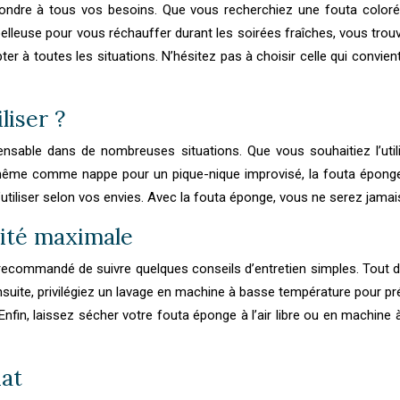
pondre à tous vos besoins. Que vous recherchiez une fouta coloré
oelleuse pour vous réchauffer durant les soirées fraîches, vous tro
ter à toutes les situations. N’hésitez pas à choisir celle qui convien
liser ?
pensable dans de nombreuses situations. Que vous souhaitiez l’ut
ême comme nappe pour un pique-nique improvisé, la fouta éponge 
 l’utiliser selon vos envies. Avec la fouta éponge, vous ne serez jama
lité maximale
ecommandé de suivre quelques conseils d’entretien simples. Tout d’abo
Ensuite, privilégiez un lavage en machine à basse température pour pré
 Enfin, laissez sécher votre fouta éponge à l’air libre ou en machi
hat