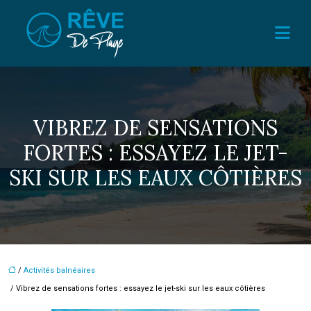
VIBREZ DE SENSATIONS
FORTES : ESSAYEZ LE JET-
SKI SUR LES EAUX CÔTIÈRES
/
Activités balnéaires
/ Vibrez de sensations fortes : essayez le jet-ski sur les eaux côtières