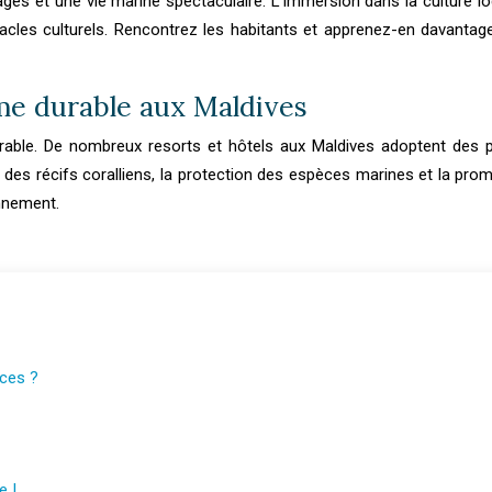
 et une vie marine spectaculaire. L’immersion dans la culture loca
tacles culturels. Rencontrez les habitants et apprenez-en davanta
sme durable aux Maldives
able. De nombreux resorts et hôtels aux Maldives adoptent des p
on des récifs coralliens, la protection des espèces marines et la pr
nnement.
nces ?
e !