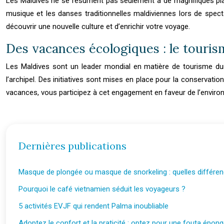
Les Maldives ne se résument pas seulement à de magnifiques plages
musique et les danses traditionnelles maldiviennes lors de spec
découvrir une nouvelle culture et d’enrichir votre voyage.
Des vacances écologiques : le touri
Les Maldives sont un leader mondial en matière de tourisme dur
l’archipel. Des initiatives sont mises en place pour la conservati
vacances, vous participez à cet engagement en faveur de l’enviro
Dernières publications
Masque de plongée ou masque de snorkeling : quelles différe
Pourquoi le café vietnamien séduit les voyageurs ?
5 activités EVJF qui rendent Palma inoubliable
Adoptez le confort et la praticité : optez pour une fouta épong