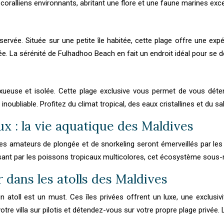
oralliens environnants, abritant une flore et une faune marines exce
vée. Située sur une petite île habitée, cette plage offre une expé
e. La sérénité de Fulhadhoo Beach en fait un endroit idéal pour se d
luxueuse et isolée. Cette plage exclusive vous permet de vous déte
noubliable. Profitez du climat tropical, des eaux cristallines et du s
 : la vie aquatique des Maldives
es amateurs de plongée et de snorkeling seront émerveillés par les 
nt par les poissons tropicaux multicolores, cet écosystème sous-mar
r dans les atolls des Maldives
 atoll est un must. Ces îles privées offrent un luxe, une exclusivi
tre villa sur pilotis et détendez-vous sur votre propre plage privée. 